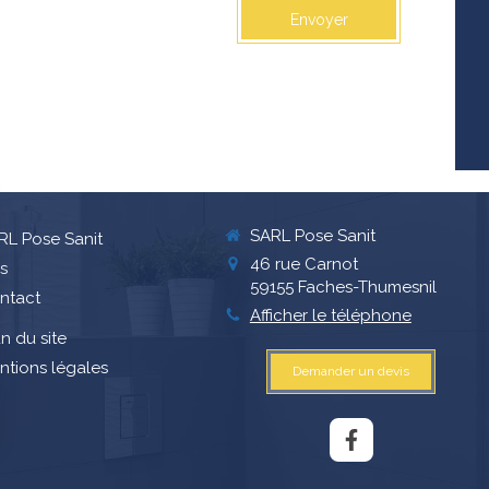
Envoyer
SARL Pose Sanit
RL Pose Sanit
46 rue Carnot
is
59155
Faches-Thumesnil
ntact
Afficher le téléphone
n du site
ntions légales
Demander un devis
rantissant la conformité avec les réglementations. Personnalisez vos préférences pour contrôler 