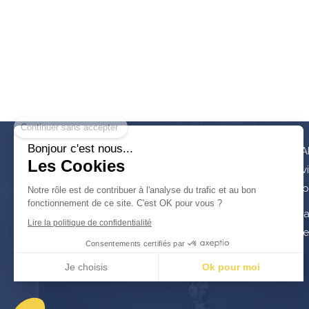
Continuer sans accepter
Bonjour c'est nous...
© SARL Pose Sanit -
Plomberie,
SA
Les Cookies
Salle de bain Faches-Thumesnil
Av
à votre disposition !
Co
Notre rôle est de contribuer à l'analyse du trafic et au bon
fonctionnement de ce site. C'est OK pour vous ?
©2019 SARL Pose Sanit
Pla
Lire la politique de confidentialité
Me
Consentements certifiés par
Je choisis
Ok pour moi
Plateforme de Gestion du Consentement : Personnalisez vos Options
Axeptio consent
Notre plateforme vous permet d'adapter et de gérer vos paramètres de confidentialité, en ga