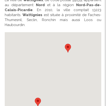
La ville de
Wattignies
, de code postal 59139, appartient
au département
Nord
et à la région
Nord-Pas-de-
Calais-Picardie
. En 2010, la ville comptait 13223
habitants.
Wattignies
est située à proximité de Faches-
Thumesnil, Seclin, Ronchin mais aussi Loos ou
Haubourdin.