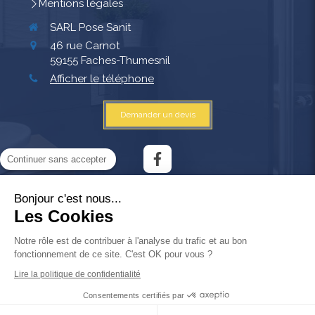
Mentions légales
SARL Pose Sanit
46 rue Carnot
59155
Faches-Thumesnil
Afficher le téléphone
Demander un devis
Continuer sans accepter
Aménagement de salle de bain, aménagement au
Bonjour c'est nous...
handicap, dépannage de cumulus, dépannage
Les Cookies
plomberie, entretien de ballon d'eau chaude,
installation de ballon d'eau chaude, plomberie
Notre rôle est de contribuer à l'analyse du trafic et au bon
générale
fonctionnement de ce site. C'est OK pour vous ?
Lire la politique de confidentialité
Consentements certifiés par
Création et référencement du site par Simplébo